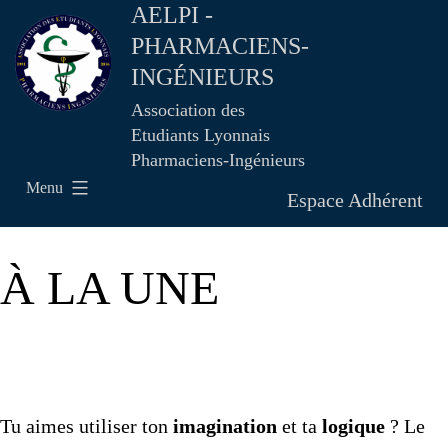
AELPI -
PHARMACIENS-
INGÉNIEURS
Association des
Etudiants Lyonnais
Pharmaciens-Ingénieurs
Menu
Espace Adhérent
À LA UNE
Tu aimes utiliser ton
imagination
et ta
logique
? Le