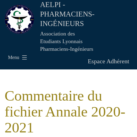
AELPI -
PHARMACIENS-
INGÉNIEURS
Association des
Etudiants Lyonnais
Pharmaciens-Ingénieurs
Menu
Espace Adhérent
Commentaire du
fichier Annale 2020-
2021