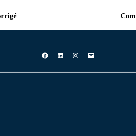
rrigé
Comm
Facebook
LinkedIn
Instagram
E-
mail