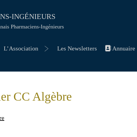
ENS-INGÉNIEURS
nnais Pharmaciens-Ingénieurs
L’Association
Les Newsletters
Annuaire
vrir
Ouvrir
le
nu
menu
ier CC Algèbre
re