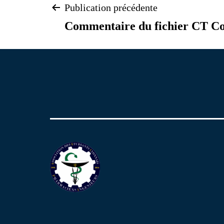
Navigation
Publication précédente
Commentaire du fichier CT Co
de
l’article