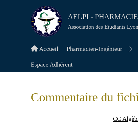
AELPI - PHARMACI
Association des Etudiants Lyo
Accueil
Pharmacien-Ingénieur
Ou
le
Espace Adhérent
me
Commentaire du fich
CC Algèb