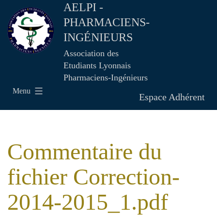
AELPI -
PHARMACIENS-
INGÉNIEURS
Association des
Etudiants Lyonnais
Pharmaciens-Ingénieurs
Menu
Espace Adhérent
Commentaire du
fichier Correction-
2014-2015_1.pdf