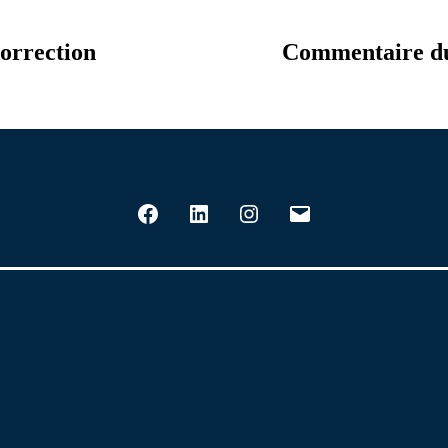
orrection
Commentaire du 
Facebook
LinkedIn
Instagram
E-
mail