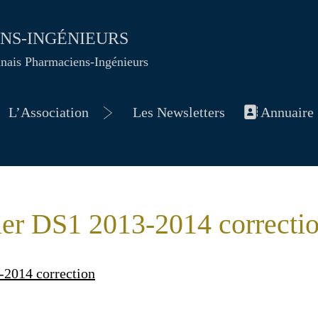
ENS-INGÉNIEURS
nnais Pharmaciens-Ingénieurs
L’Association
Les Newsletters
Annuaire
vrir
Ouvrir
le
nu
menu
ier DS1 2013-2014 correcti
2014 correction