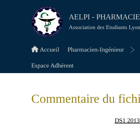
AELPI - PHARMACI
Association des Etudiants Lyo
Accueil
Pharmacien-Ingénieur
Ou
le
Espace Adhérent
me
Commentaire du fich
DS1 2013-