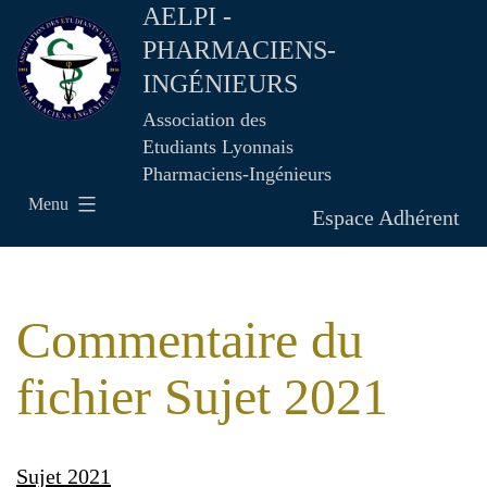
AELPI -
PHARMACIENS-
INGÉNIEURS
Association des
Etudiants Lyonnais
Pharmaciens-Ingénieurs
Menu
Espace Adhérent
Commentaire du
fichier Sujet 2021
Sujet 2021