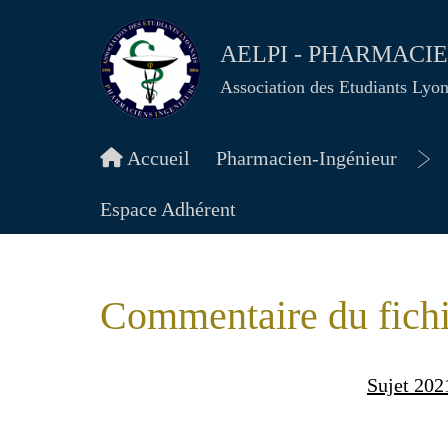
AELPI - PHARMACI
Association des Etudiants Lyo
Accueil
Pharmacien-Ingénieur
Ou
le
Espace Adhérent
me
Commentaire du fichi
Sujet 202