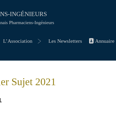
ENS-INGÉNIEURS
nnais Pharmaciens-Ingénieurs
L’Association
Les Newsletters
Annuaire
vrir
Ouvrir
le
nu
menu
er Sujet 2021
1