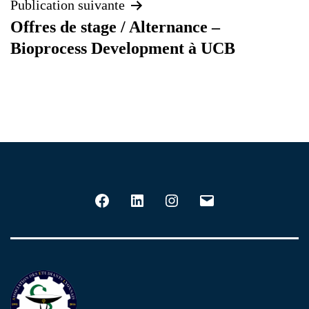
l’article
Publication suivante
Offres de stage / Alternance –
Bioprocess Development à UCB
Facebook
LinkedIn
Instagram
E-
mail